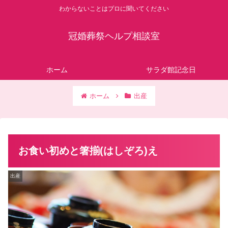
わからないことはプロに聞いてください
冠婚葬祭ヘルプ相談室
ホーム
サラダ館記念日
ホーム
出産
お食い初めと箸揃(はしぞろ)え
出産