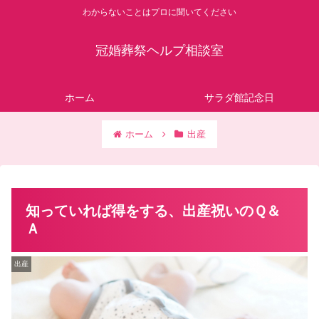
わからないことはプロに聞いてください
冠婚葬祭ヘルプ相談室
ホーム
サラダ館記念日
ホーム
出産
知っていれば得をする、出産祝いのＱ＆
Ａ
出産