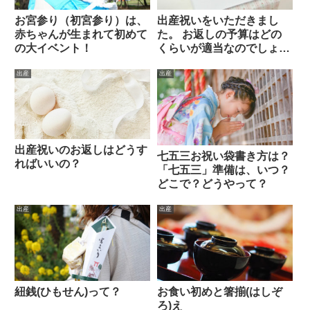
お宮参り（初宮参り）は、
出産祝いをいただきまし
赤ちゃんが生まれて初めて
た。 お返しの予算はどの
の大イベント！
くらいが適当なのでしょう
か？
出産
出産
出産祝いのお返しはどうす
七五三お祝い袋書き方は？
ればいいの？
「七五三」準備は、いつ？
どこで？どうやって？
出産
出産
紐銭(ひもせん)って？
お食い初めと箸揃(はしぞ
ろ)え