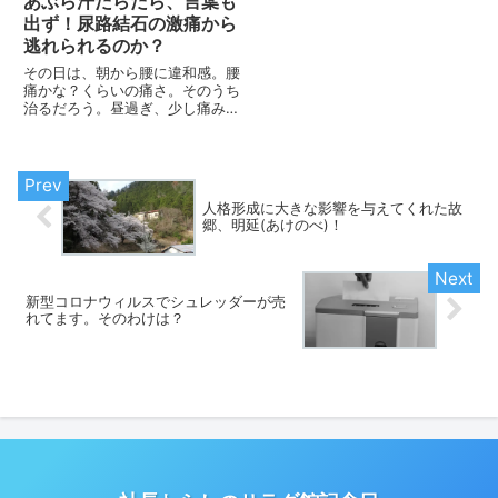
あぶら汗だらだら、言葉も
出ず！尿路結石の激痛から
逃れられるのか？
その日は、朝から腰に違和感。腰
痛かな？くらいの痛さ。そのうち
治るだろう。昼過ぎ、少し痛みが
増す。場所は、事務所内。「今日
は土曜日だから、早く病院に行っ
たらどうですか？」とスタッフ。
もう12時も回っているので、先
生に迷惑をかけるわけにはいか
人格形成に大きな影響を与えてくれた故
な...
郷、明延(あけのべ)！
新型コロナウィルスでシュレッダーが売
れてます。そのわけは？