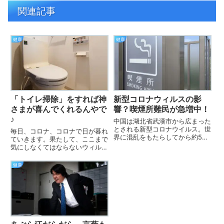
関連記事
健康
健康
「トイレ掃除」をすれば神
新型コロナウィルスの影
さまが喜んでくれるんやで
響？喫煙所難民が急増中！
♪
中国は湖北省武漢市から広まった
とされる新型コロナウイルス。世
毎日、コロナ、コロナで日が暮れ
界に混乱をもたらしてから約5か
ていきます。果たして、ここまで
月が過ぎようとしている。しかし
気にしなくてはならないウィルス
感染拡大はいまだ続き、終息のめ
なのでしょうか？こんなこと言え
どは立っていない。そんな中、い
ば、世間から袋叩きに合うかもし
健康
つの間にか街の中からひっそりと
れませんね。ホームステイ中のト
姿を消したある場所がある。先
イレ掃除でもね、例えばPCR検査
月...
をもっと増やせとマスコミはは...