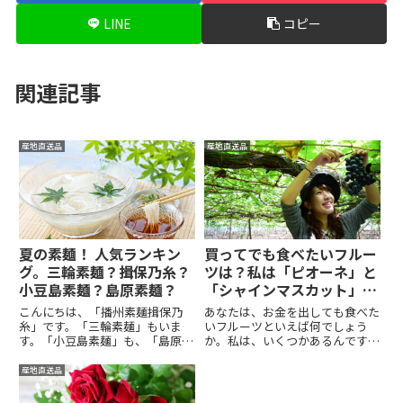
LINE
コピー
関連記事
産地直送品
産地直送品
夏の素麺！ 人気ランキン
買ってでも食べたいフルー
グ。三輪素麺？揖保乃糸？
ツは？私は「ピオーネ」と
小豆島素麺？島原素麺？
「シャインマスカット」で
す。
こんにちは、「播州素麺揖保乃
あなたは、お金を出しても食べた
糸」です。「三輪素麺」もいま
いフルーツといえば何でしょう
す。「小豆島素麺」も、「島原素
か。私は、いくつかあるんですが
麺」も一緒です。あなたは、素麺
中でもブドウの「ピオーネ」で
は好きですか？「蝉(せみ)の声
す。もう１５年程前でしたでしょ
産地直送品
夫が支度(したく)の 冷そうめ
うか。岡山で会議があった時のこ
ん」というように素麺は､日本の
と。会議後、会議主催者が出して