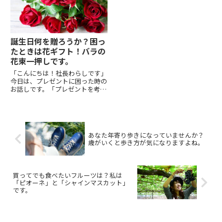
簡単な夏料理の代表格。湯を沸か
くれたのが「ピオーネ」これが、
し...
驚く...
誕生日何を贈ろうか？困っ
たときは花ギフト！バラの
花束一押しです。
「こんにちは！社長わらしです」
今日は、プレゼントに困った時の
お話しです。「プレゼントを考え
てるんだけどどんなものを贈れば
いいかな？」これは、よくあるご
相談。私はギフトのプロを自認し
ておりますが。。。「何を贈くれ
ばいいの？」その答えは「わか
あなた年寄り歩きになっていませんか？
り...
歳がいくと歩き方が気になりますよね。
買ってでも食べたいフルーツは？私は
「ピオーネ」と「シャインマスカット」
です。