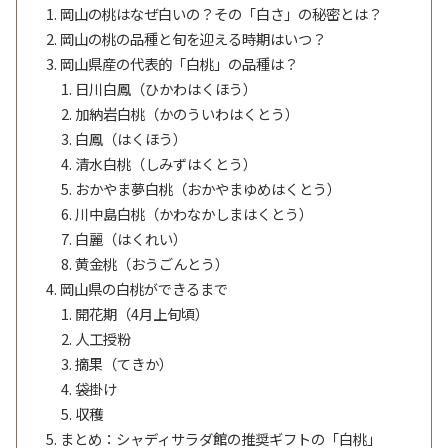
岡山の桃はなぜ白いの？その「白さ」の秘密とは？
岡山の桃の品種と旬を迎える時期はいつ？
岡山県産の代表的「白桃」の品種は？
日川白鳳（ひかわはくほう）
加納岩白桃（かのういわはくとう）
白鳳（はくほう）
清水白桃（しみずはくとう）
おかやま夢白桃（おかやまゆめはくとう）
川中島白桃（かわなかしまはくとう）
白麗（はくれい）
黄金桃（おうごんとう）
岡山県の白桃ができるまで
開花期（4月上旬頃）
人工授粉
摘果（てきか）
袋掛け
収穫
まとめ：シャディサラダ館の推奨ギフトの「白桃」