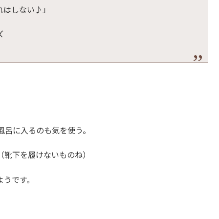
れはしない♪」
ズ
風呂に入るのも気を使う。
（靴下を履けないものね）
ようです。